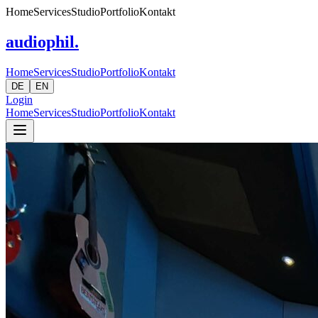
Home
Services
Studio
Portfolio
Kontakt
audiophil.
Home
Services
Studio
Portfolio
Kontakt
DE
EN
Login
Home
Services
Studio
Portfolio
Kontakt