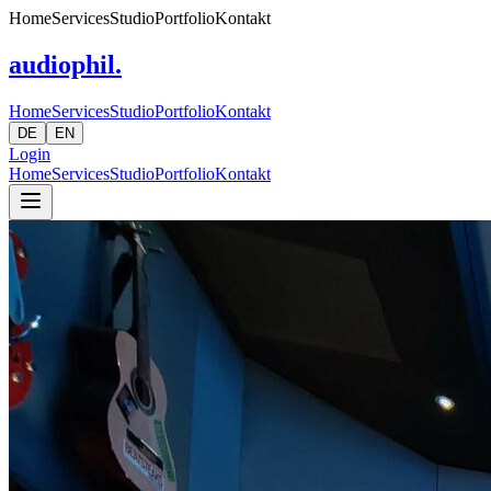
Home
Services
Studio
Portfolio
Kontakt
audiophil.
Home
Services
Studio
Portfolio
Kontakt
DE
EN
Login
Home
Services
Studio
Portfolio
Kontakt