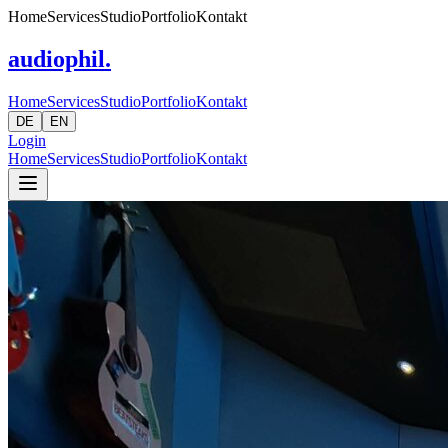
Home
Services
Studio
Portfolio
Kontakt
audiophil.
Home
Services
Studio
Portfolio
Kontakt
DE
EN
Login
Home
Services
Studio
Portfolio
Kontakt