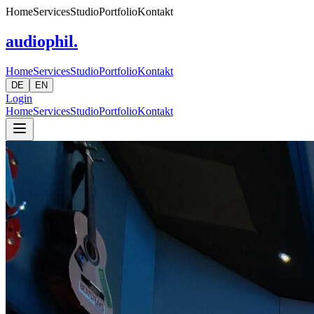
Home
Services
Studio
Portfolio
Kontakt
audiophil.
Home
Services
Studio
Portfolio
Kontakt
DE
EN
Login
Home
Services
Studio
Portfolio
Kontakt