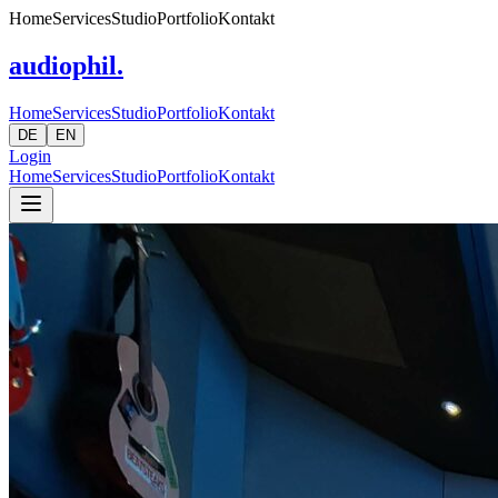
Home
Services
Studio
Portfolio
Kontakt
audiophil.
Home
Services
Studio
Portfolio
Kontakt
DE
EN
Login
Home
Services
Studio
Portfolio
Kontakt