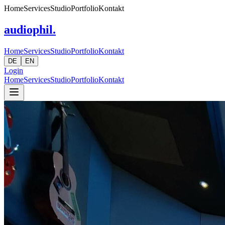
Home
Services
Studio
Portfolio
Kontakt
audiophil.
Home
Services
Studio
Portfolio
Kontakt
DE
EN
Login
Home
Services
Studio
Portfolio
Kontakt